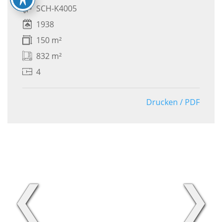
SCH-K4005
1938
150 m²
832 m²
4
Drucken / PDF
❮
❯