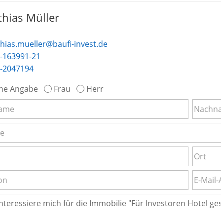
hias Müller
hias.mueller@baufi-invest.de
-163991-21
-2047194
ne Angabe
Frau
Herr