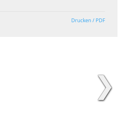
Drucken / PDF
❯