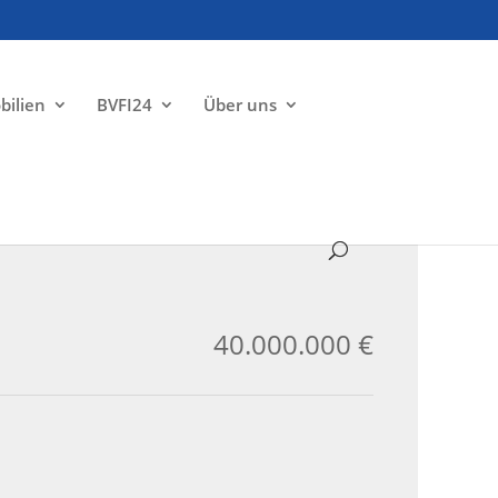
bilien
BVFI24
Über uns
ZU VERKAUFEN
40.000.000 €