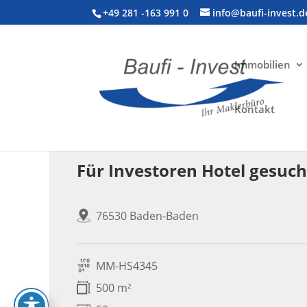
+49 281 -163 991 0
info@baufi-invest.d
Immobilien
Kontakt
Gewerbeimmobilie > Gastronomie
Für Investoren Hotel gesuch
76530 Baden-Baden
MM-HS4345
500 m²