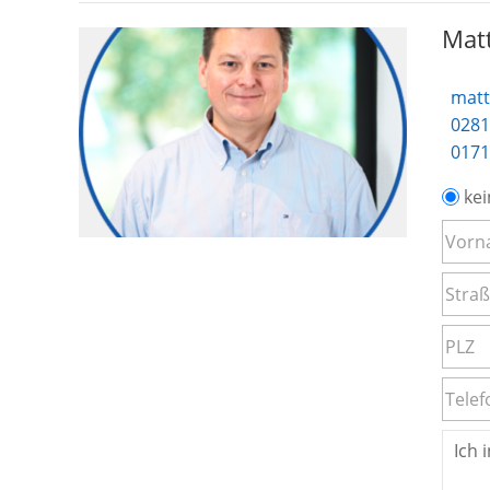
Matt
matt
0281
0171
kei