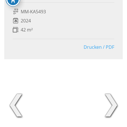
MM-KA5493
2024
42 m²
Drucken / PDF
❮
❯