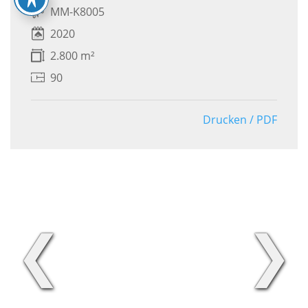
MM-K8005
2020
2.800 m²
90
Drucken / PDF
❮
❯