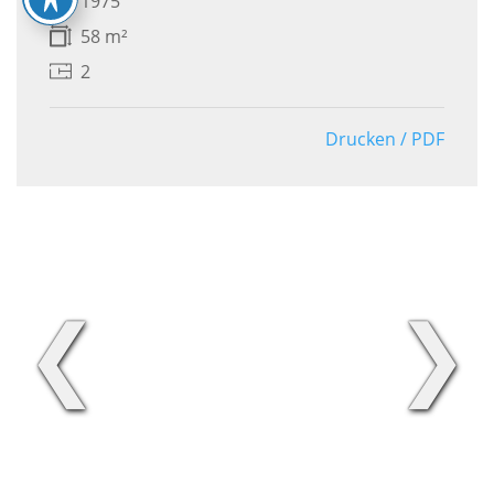
1975
58 m²
2
Drucken / PDF
❮
❯