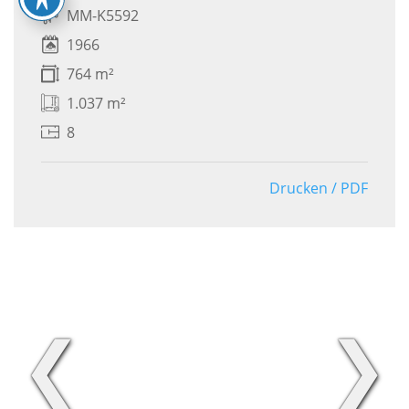
MM-K5592
1966
764 m²
1.037 m²
8
Drucken / PDF
❮
❯