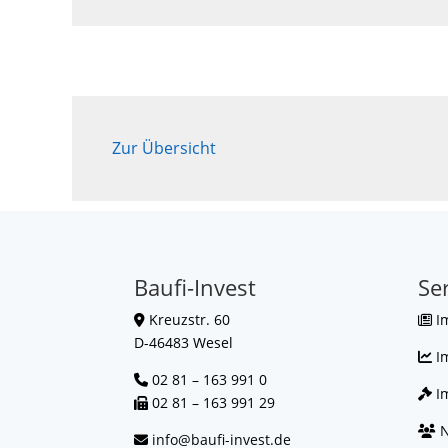
Zur Übersicht
Baufi-Invest
Se
Kreuzstr. 60
I
D-46483 Wesel
I
02 81 – 163 991 0
Im
02 81 – 163 991 29
N
info@baufi-invest.de