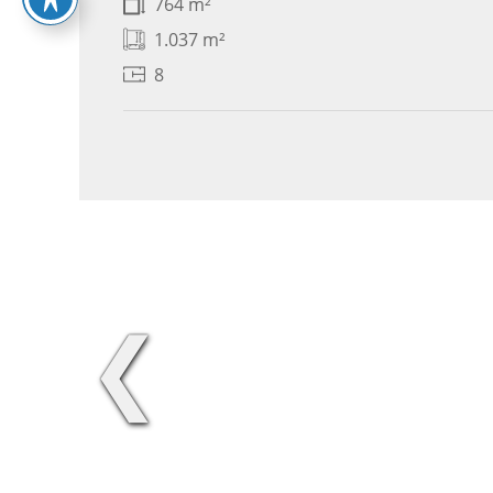
764 m²
1.037 m²
8
❮