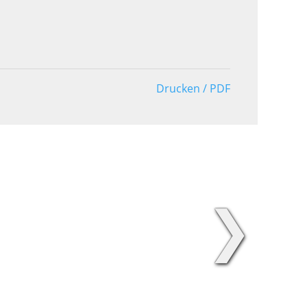
Drucken / PDF
❯