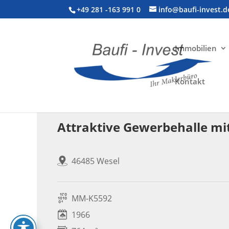
+49 281 -163 991 0
info@baufi-invest.d
Immobilien
Kontakt
Gewerbeimmobilie > Halle
Attraktive Gewerbehalle mi
46485 Wesel
MM-K5592
1966