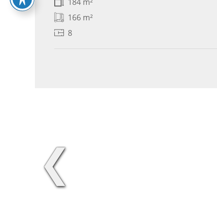
184 m²
166 m²
8
❮