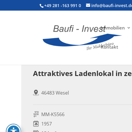
+49 281 -163 991 0
info@baufi-invest.d
Immobilien
Kontakt
Gewerbeimmobilie > Wohn- und Geschäftsh
Attraktives Ladenlokal in ze
46483 Wesel
MM-K5566
1957