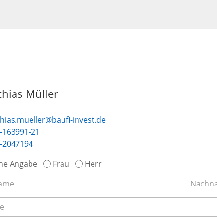
hias Müller
hias.mueller@baufi-invest.de
-163991-21
-2047194
ne Angabe
Frau
Herr