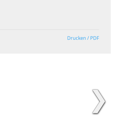
Drucken / PDF
❯