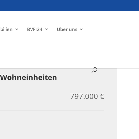
bilien
BVFI24
Über uns
ZU VERKAUFEN
ei Wohneinheiten
797.000 €