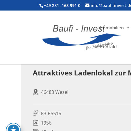
+49 281 -163 991 0
info@baufi-invest.d
Immobilien
Kontakt
Gewerbeimmobilie > Ladenlokal
Attraktives Ladenlokal zur 
46483 Wesel
FB-P5516
1956