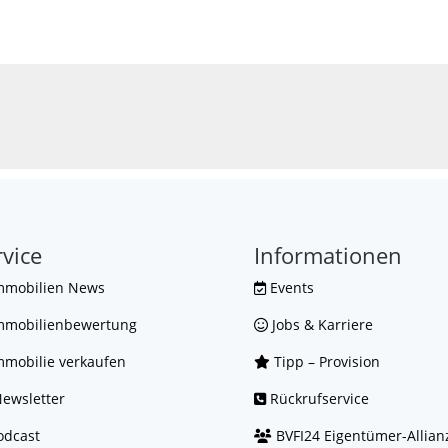
rvice
Informationen
mmobilien News
Events
mmobilienbewertung
Jobs & Karriere
mobilie verkaufen
Tipp – Provision
ewsletter
Rückrufservice
dcast
BVFI24 Eigentümer-Allian