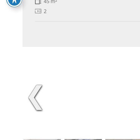
45 m²
2
❮