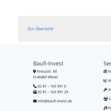
Zur Übersicht
Baufi-Invest
Se
Kreuzstr. 60
I
D-46483 Wesel
I
02 81 – 163 991 0
Im
02 81 – 163 991 29
N
info@baufi-invest.de
Po