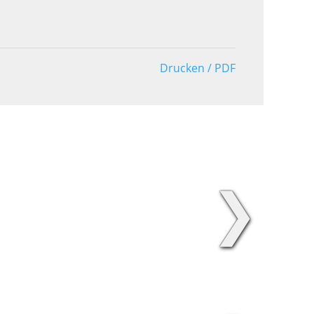
Drucken / PDF
❯