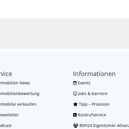
rvice
Informationen
mmobilien News
Events
mmobilienbewertung
Jobs & Karriere
mobilie verkaufen
Tipp – Provision
ewsletter
Rückrufservice
dcast
BVFI24 Eigentümer-Allian