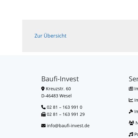
Zur Übersicht
Baufi-Invest
Se
Kreuzstr. 60
I
D-46483 Wesel
I
02 81 – 163 991 0
Im
02 81 – 163 991 29
N
info@baufi-invest.de
Po