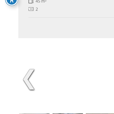
45 m²
2
❮