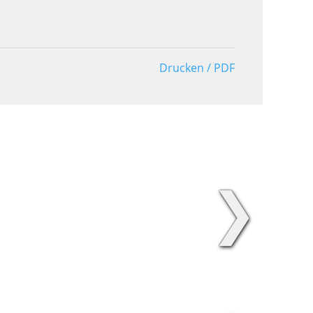
Drucken / PDF
❯