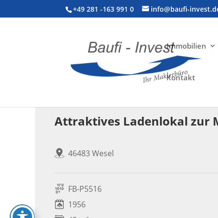
+49 281 -163 991 0
info@baufi-invest.d
Immobilien
Kontakt
Gewerbeimmobilie > Ladenlokal
Attraktives Ladenlokal zur 
46483 Wesel
FB-P5516
1956