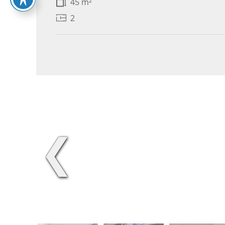
45 m²
2
❮