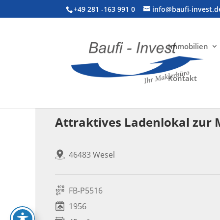
+49 281 -163 991 0
info@baufi-invest.d
Immobilien
Kontakt
Gewerbeimmobilie > Ladenlokal
Attraktives Ladenlokal zur 
46483 Wesel
FB-P5516
1956