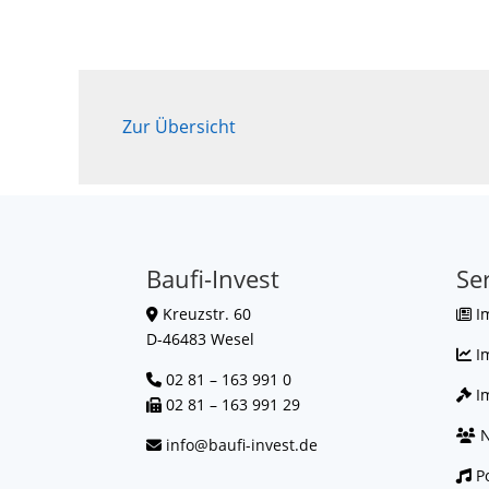
Zur Übersicht
Baufi-Invest
Se
Kreuzstr. 60
I
D-46483 Wesel
I
02 81 – 163 991 0
Im
02 81 – 163 991 29
N
info@baufi-invest.de
Po