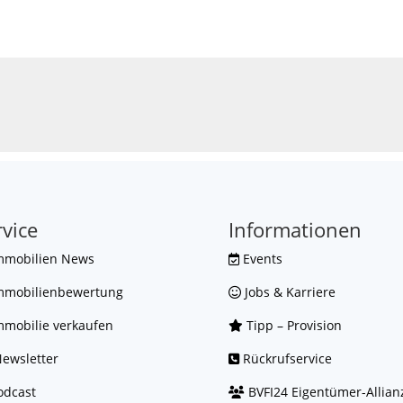
rvice
Informationen
mmobilien News
Events
mmobilienbewertung
Jobs & Karriere
mobilie verkaufen
Tipp – Provision
ewsletter
Rückrufservice
dcast
BVFI24 Eigentümer-Allian