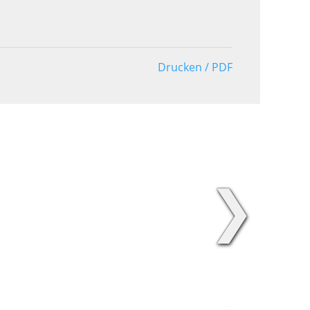
Drucken / PDF
❯