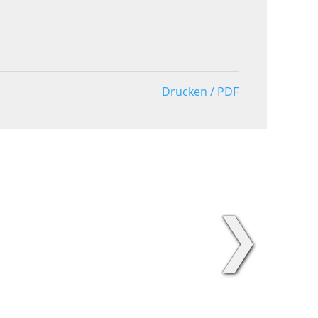
Drucken / PDF
❯