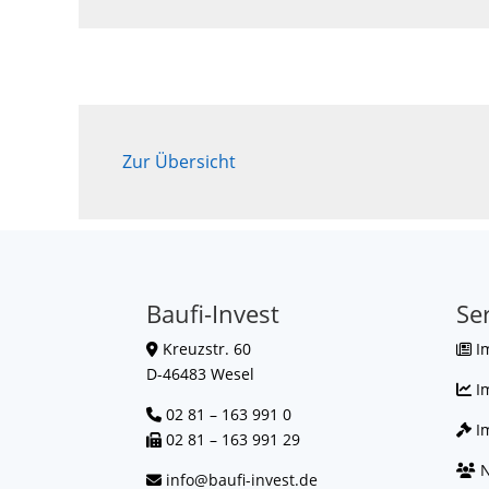
Zur Übersicht
Baufi-Invest
Se
Kreuzstr. 60
I
D-46483 Wesel
I
02 81 – 163 991 0
Im
02 81 – 163 991 29
N
info@baufi-invest.de