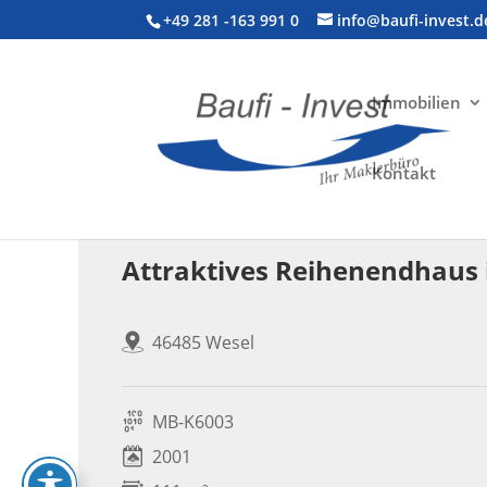
+49 281 -163 991 0
info@baufi-invest.d
Immobilien
Kontakt
Wohnimmobilie > Reiheneckhaus
Attraktives Reihenendhaus 
46485 Wesel
MB-K6003
2001