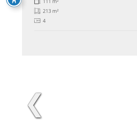
111 m²
213 m²
4
❮