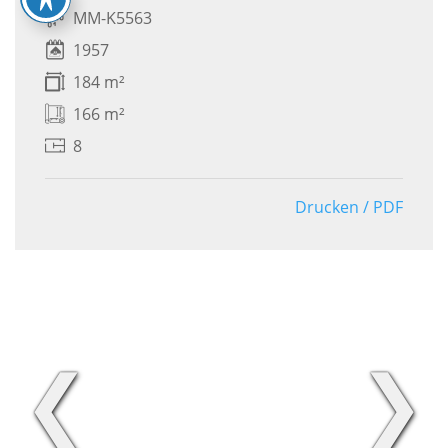
MM-K5563
1957
184 m²
166 m²
8
Drucken / PDF
❮
❯