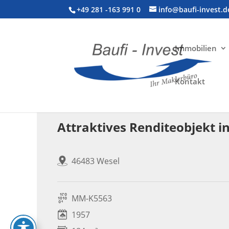
+49 281 -163 991 0
info@baufi-invest.d
Immobilien
Kontakt
Gewerbeimmobilie > Wohn- und Geschäftsh
Attraktives Renditeobjekt in
46483 Wesel
MM-K5563
1957