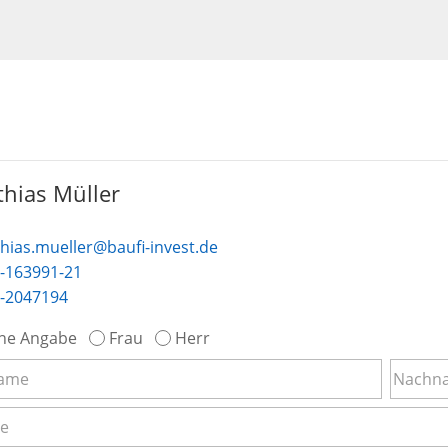
hias Müller
hias.mueller@baufi-invest.de
-163991-21
-2047194
ne Angabe
Frau
Herr