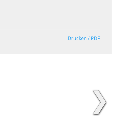
Drucken / PDF
❯