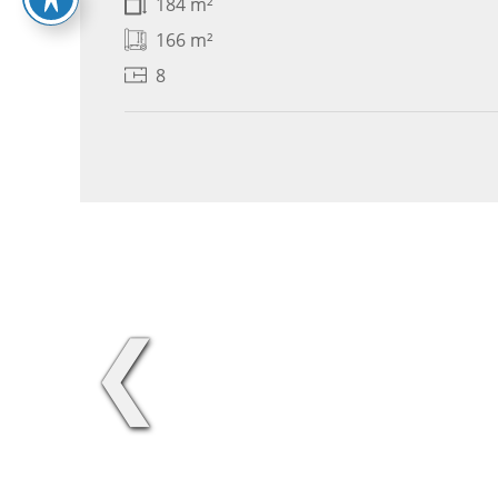
184 m²
166 m²
8
❮