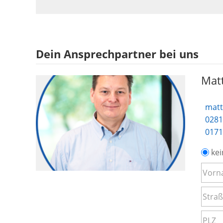
Dein Ansprechpartner bei uns
Matt
matt
0281
0171
kei