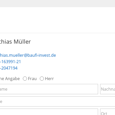
hias Müller
hias.mueller@baufi-invest.de
-163991-21
-2047194
ne Angabe
Frau
Herr