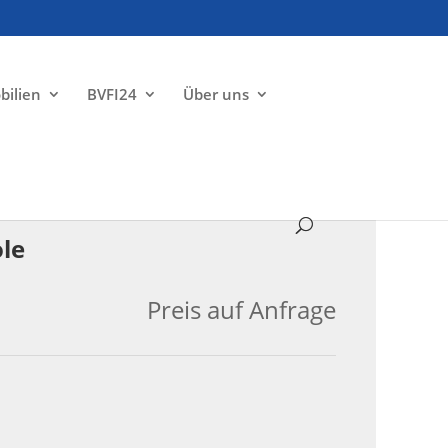
bilien
BVFI24
Über uns
ZU VERKAUFEN
ole
Preis auf Anfrage