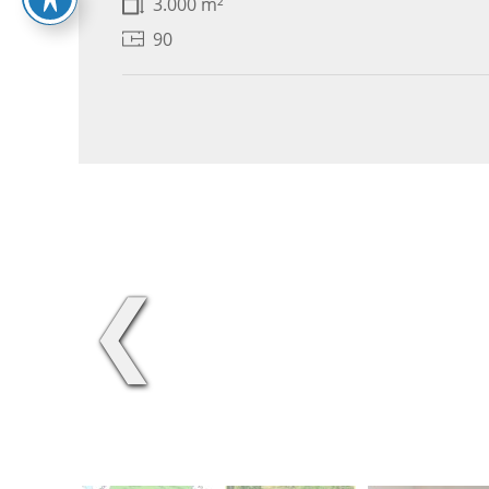
3.000 m²
90
❮