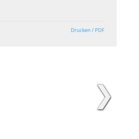
Drucken / PDF
❯