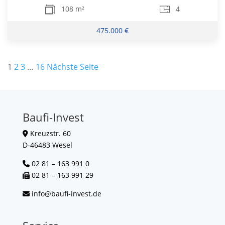
108 m²
4
475.000 €
Seitennummerierung
1
2
3
…
16
Nächste Seite
der
Beiträge
Baufi-Invest
Kreuzstr. 60
D-46483 Wesel
02 81 – 163 991 0
02 81 – 163 991 29
info@baufi-invest.de