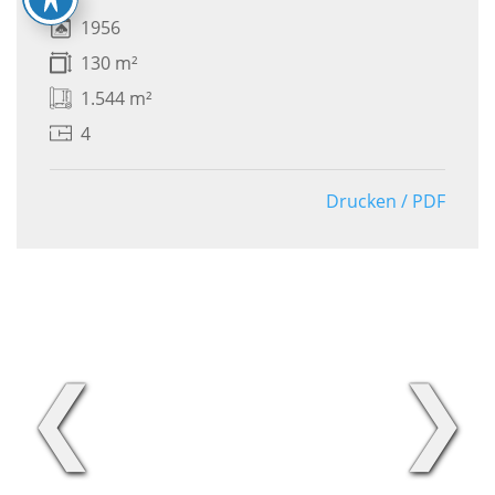
1956
130 m²
1.544 m²
4
Drucken / PDF
❮
❯