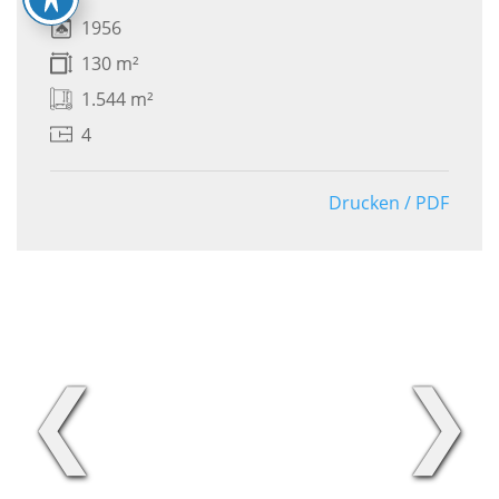
1956
130 m²
1.544 m²
4
Drucken / PDF
❮
❯