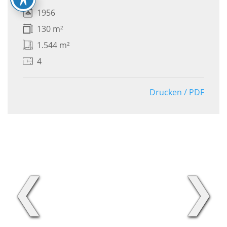
1956
130 m²
1.544 m²
4
Drucken / PDF
❮
❯