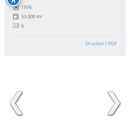
1976
53.000 m²
6
Drucken / PDF
❮
❯