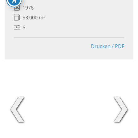
1976
53.000 m²
6
Drucken / PDF
❮
❯