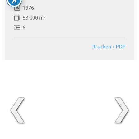
1976
53.000 m²
6
Drucken / PDF
❮
❯