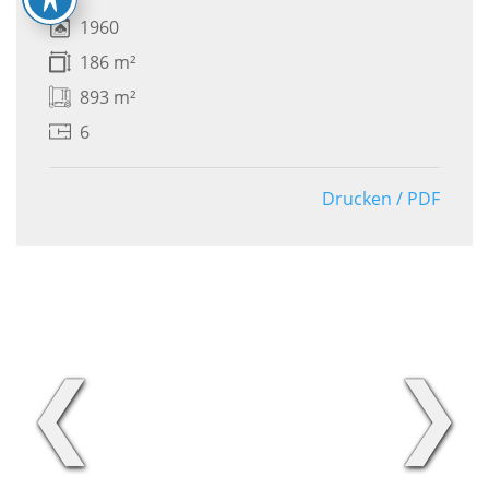
1960
186 m²
893 m²
6
Drucken / PDF
❮
❯