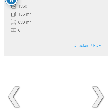
1960
186 m²
893 m²
6
Drucken / PDF
❮
❯