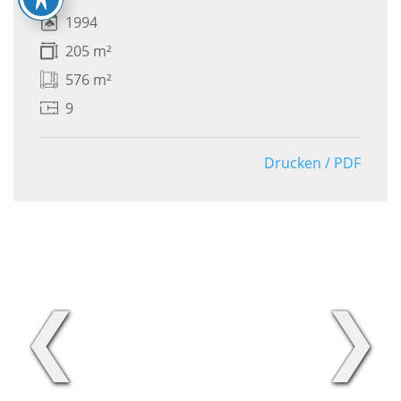
1994
205 m²
576 m²
9
Drucken / PDF
❮
❯