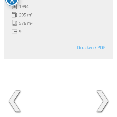
1994
205 m²
576 m²
9
Drucken / PDF
❮
❯