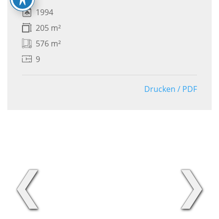
1994
205 m²
576 m²
9
Drucken / PDF
❮
❯