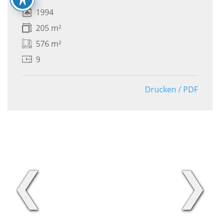
1994
205 m²
576 m²
9
Drucken / PDF
❮
❯