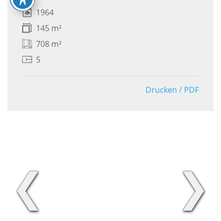
1964
145 m²
708 m²
5
Drucken / PDF
❮
❯