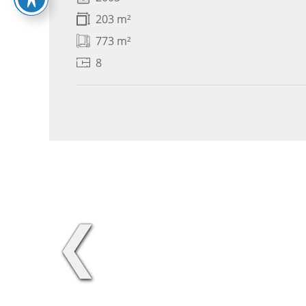
203 m²
773 m²
8
❮