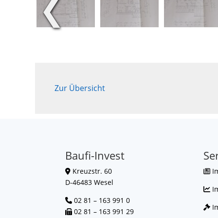
❮
Zur Übersicht
Baufi-Invest
Se
Kreuzstr. 60
I
D-46483 Wesel
I
02 81 – 163 991 0
Im
02 81 – 163 991 29