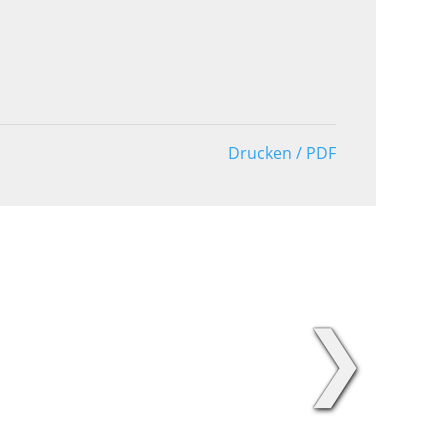
Drucken / PDF
❯