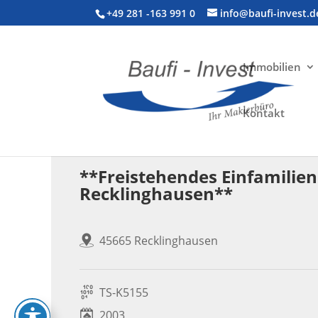
+49 281 -163 991 0
info@baufi-invest.d
Immobilien
Kontakt
Wohnimmobilie > Einfamilienhaus
**Freistehendes Einfamilien
Recklinghausen**
45665 Recklinghausen
TS-K5155
2003