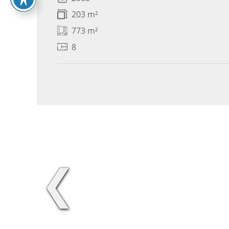
203 m²
773 m²
8
❮