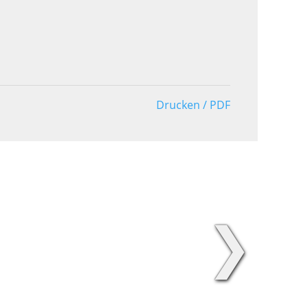
Drucken / PDF
❯