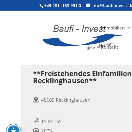
+49 281 -163 991 0
info@baufi-invest.d
Immobilien
Kontakt
Wohnimmobilie > Einfamilienhaus
**Freistehendes Einfamilien
Recklinghausen**
45665 Recklinghausen
TS-K5155
2003