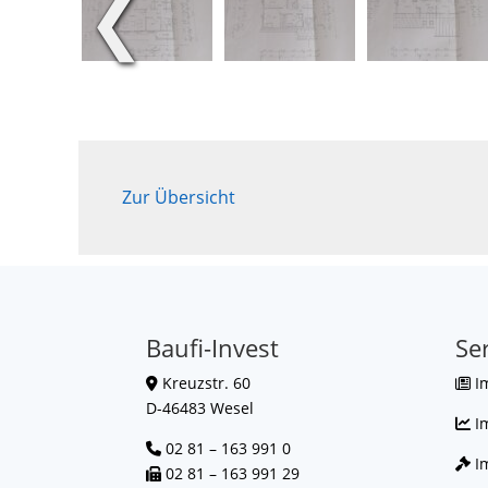
❮
Zur Übersicht
Baufi-Invest
Se
Kreuzstr. 60
I
D-46483 Wesel
I
02 81 – 163 991 0
Im
02 81 – 163 991 29