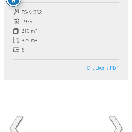
TS-K4392
1975
210 m²
825 m²
6
Drucken / PDF
❮
❯