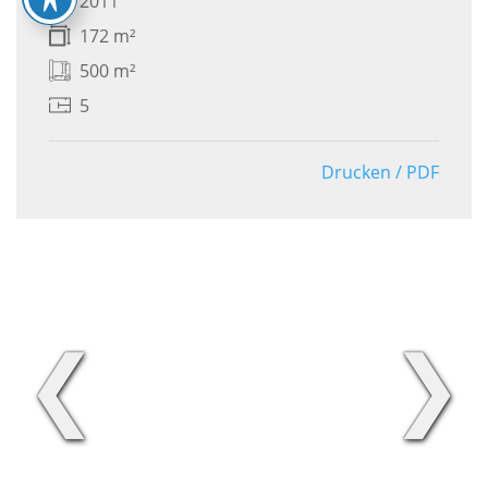
2011
172 m²
500 m²
5
Drucken / PDF
❮
❯