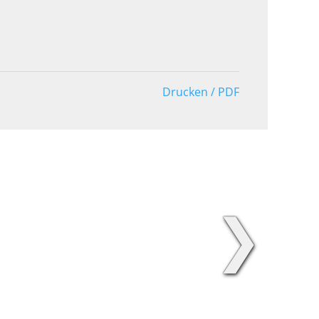
Drucken / PDF
❯