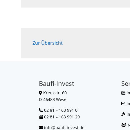
Zur Übersicht
Baufi-Invest
Se
Kreuzstr. 60
I
D-46483 Wesel
I
02 81 – 163 991 0
Im
02 81 – 163 991 29
N
info@baufi-invest.de