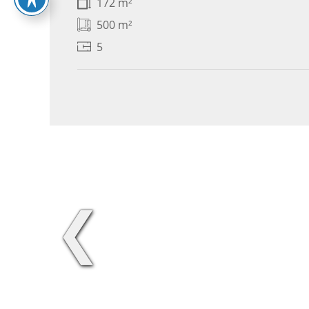
172 m²
500 m²
5
❮