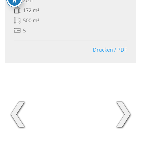
2011
172 m²
500 m²
5
Drucken / PDF
❮
❯