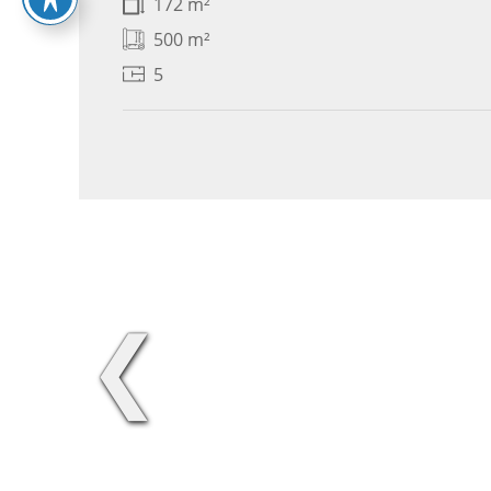
172 m²
500 m²
5
❮