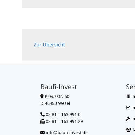
Zur Übersicht
Baufi-Invest
Se
Kreuzstr. 60
I
D-46483 Wesel
I
02 81 – 163 991 0
Im
02 81 – 163 991 29
N
info@baufi-invest.de