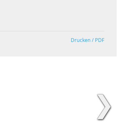
Drucken / PDF
❯