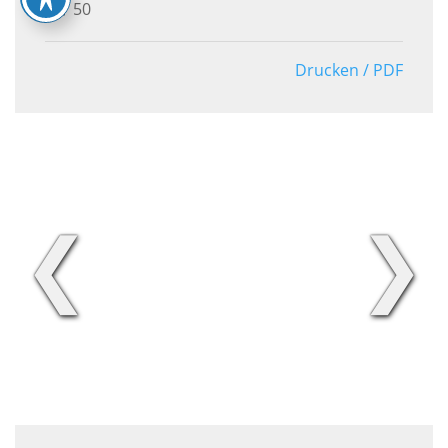
50
Drucken / PDF
❮
❯