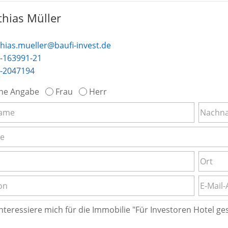
hias Müller
hias.mueller@baufi-invest.de
-163991-21
-2047194
ne Angabe
Frau
Herr