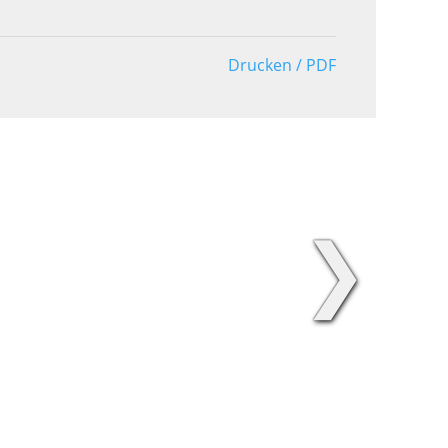
Drucken / PDF
❯