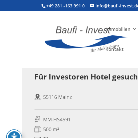
+49 281 -163 991 0
info@baufi-invest.d
Immobilien
Kontakt
Gewerbeimmobilie > Hotel
Für Investoren Hotel gesuch
55116 Mainz
MM-HS4591
500 m²