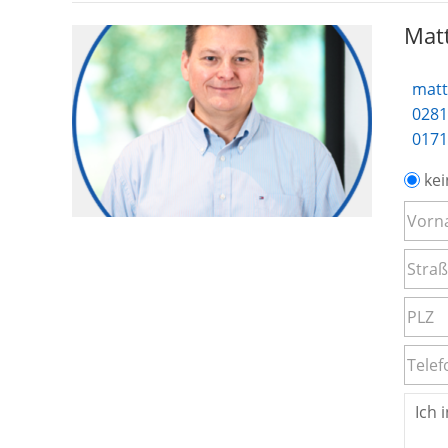
Matt
matt
0281
0171
kei