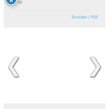
50
Drucken / PDF
❮
❯