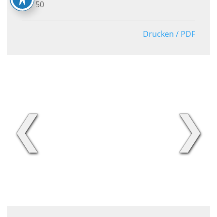
50
Drucken / PDF
❮
❯