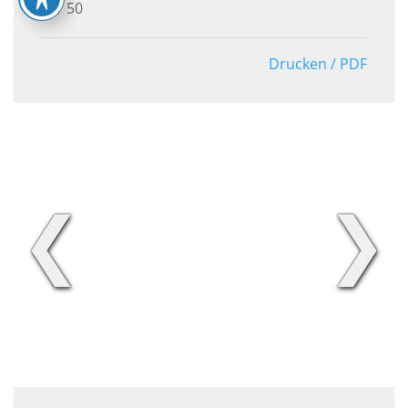
50
Drucken / PDF
❮
❯