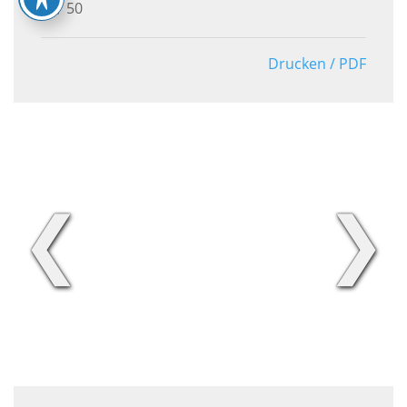
50
Drucken / PDF
❮
❯