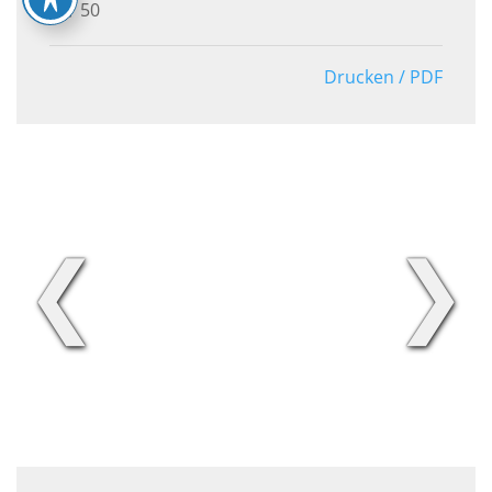
50
Drucken / PDF
❮
❯