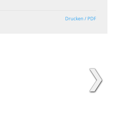
Drucken / PDF
❯