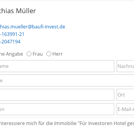
hias Müller
hias.mueller@baufi-invest.de
-163991-21
-2047194
ne Angabe
Frau
Herr