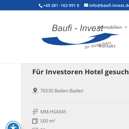
+49 281 -163 991 0
info@baufi-invest.d
Immobilien
Kontakt
Gewerbeimmobilie > Gastronomie
Für Investoren Hotel gesuch
76530 Baden-Baden
MM-HS4345
500 m²