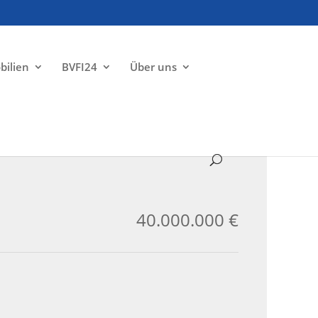
bilien
BVFI24
Über uns
ZU VERKAUFEN
40.000.000 €