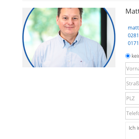
Matt
matt
0281
0171
kei