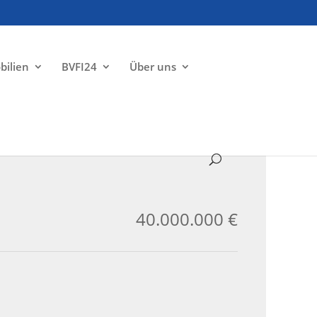
bilien
BVFI24
Über uns
ZU VERKAUFEN
40.000.000 €