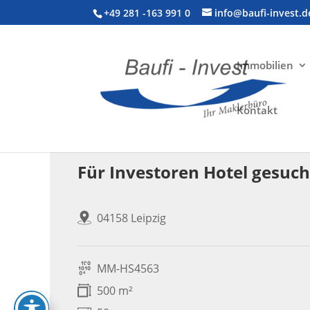
+49 281 -163 991 0
info@baufi-invest.d
Immobilien
Kontakt
Gewerbeimmobilie > Hotel
Für Investoren Hotel gesuch
04158 Leipzig
MM-HS4563
500 m²