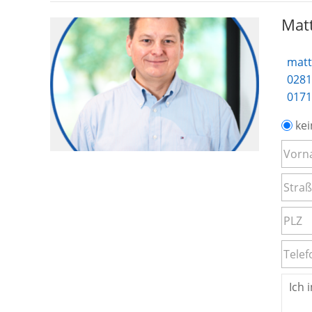
Matt
matt
0281
0171
kei