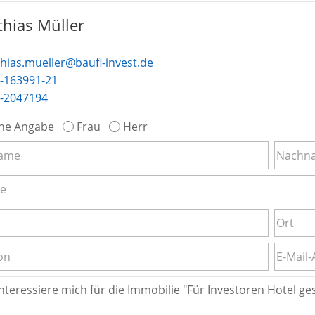
hias Müller
hias.mueller@baufi-invest.de
-163991-21
-2047194
ne Angabe
Frau
Herr