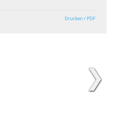
Drucken / PDF
❯