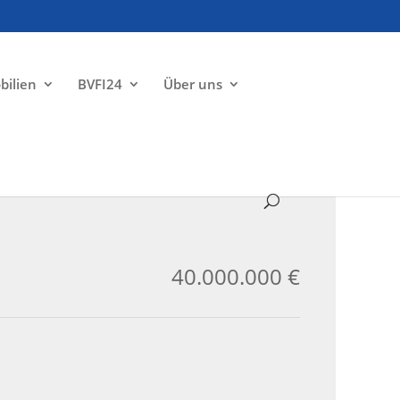
bilien
BVFI24
Über uns
ZU VERKAUFEN
40.000.000 €