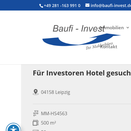
+49 281 -163 991 0
info@baufi-invest.d
Immobilien
Kontakt
Gewerbeimmobilie > Hotel
Für Investoren Hotel gesuch
04158 Leipzig
MM-HS4563
500 m²