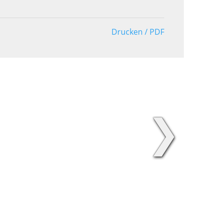
Drucken / PDF
❯