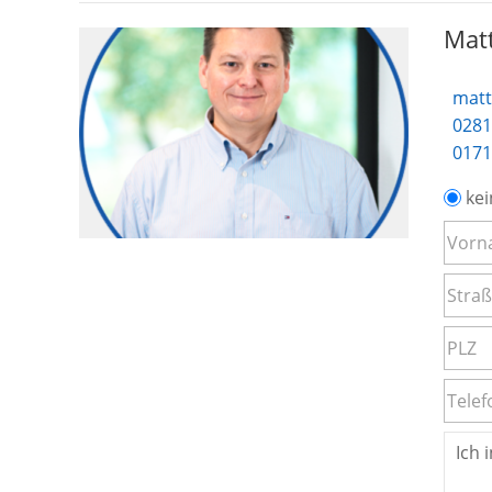
Matt
matt
0281
0171
kei