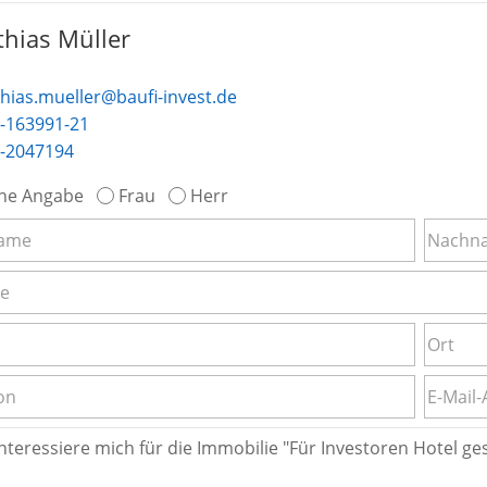
hias Müller
hias.mueller@baufi-invest.de
-163991-21
-2047194
ne Angabe
Frau
Herr