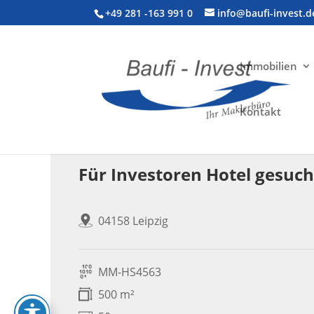
+49 281 -163 991 0
info@baufi-invest.d
Immobilien
Kontakt
Gewerbeimmobilie > Hotel
Für Investoren Hotel gesuch
04158 Leipzig
MM-HS4563
500 m²