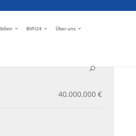
bilien
BVFI24
Über uns
ZU VERKAUFEN
40.000.000 €