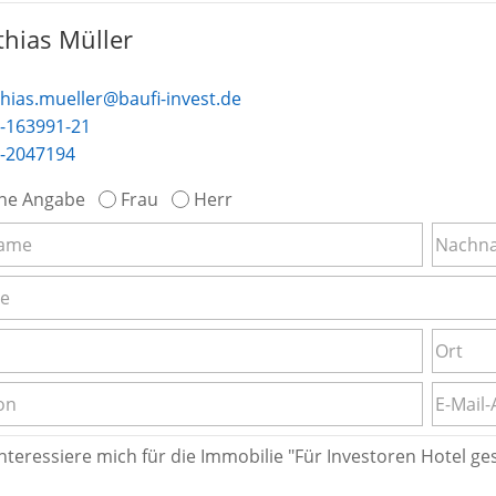
hias Müller
hias.mueller@baufi-invest.de
-163991-21
-2047194
ne Angabe
Frau
Herr