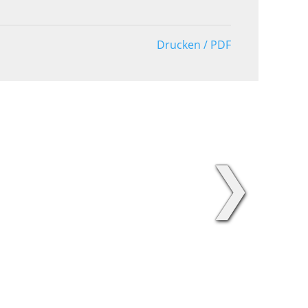
Drucken / PDF
❯