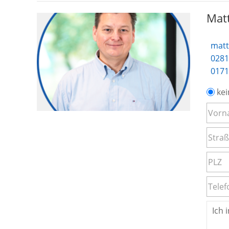
Matt
matt
0281
0171
kei