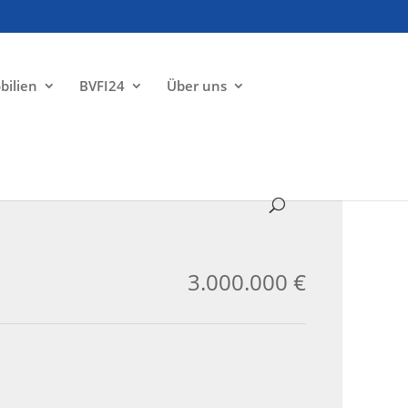
bilien
BVFI24
Über uns
ZU VERKAUFEN
3.000.000 €