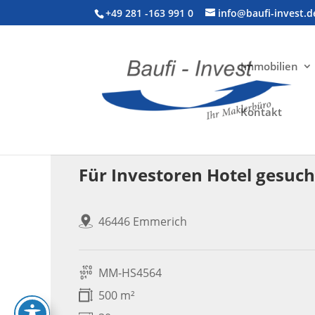
+49 281 -163 991 0
info@baufi-invest.d
Immobilien
Kontakt
Gewerbeimmobilie > Hotel
Für Investoren Hotel gesuch
46446 Emmerich
MM-HS4564
500 m²