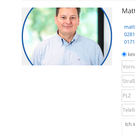
Matt
matt
0281
0171
kei