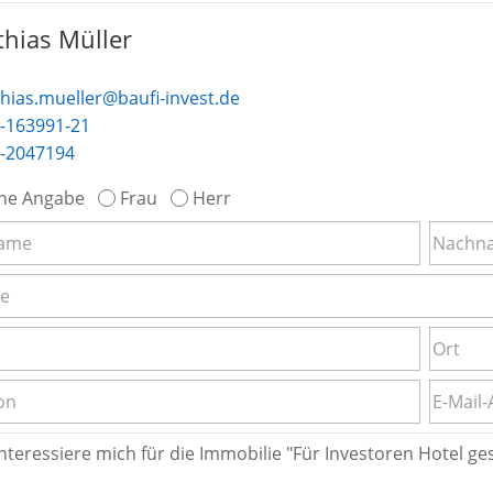
hias Müller
hias.mueller@baufi-invest.de
-163991-21
-2047194
ne Angabe
Frau
Herr