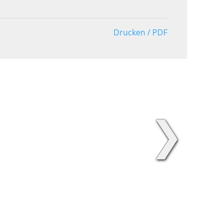
Drucken / PDF
❯