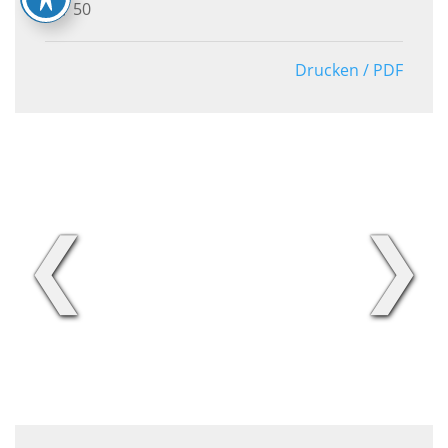
50
Drucken / PDF
❮
❯