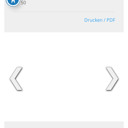
50
Drucken / PDF
❮
❯